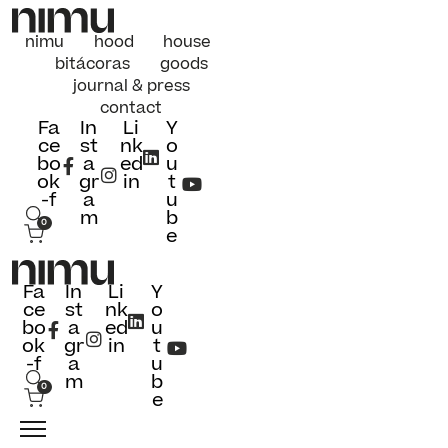
nimu
hood
house
bitácoras
goods
journal & press
contact
Fa
In
Li
Y
ce
st
nk
o
bo
a
ed
u
ok
gr
in
t
-f
a
u
m
b
0
e
Fa
In
Li
Y
ce
st
nk
o
bo
a
ed
u
ok
gr
in
t
-f
a
u
m
b
0
e