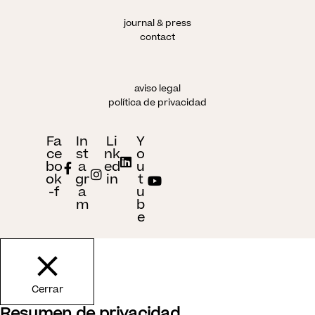
journal & press
contact
aviso legal
política de privacidad
Fa
In
Li
Y
ce
st
nk
o
bo
a
ed
u
ok
gr
in
t
-f
a
u
m
b
e
Cerrar