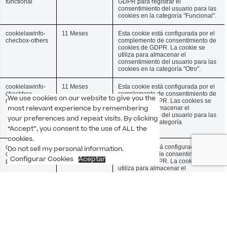
functional
GDPR para registrar el
consentimiento del usuario para las
cookies en la categoría "Funcional".
cookielawinfo-
11 Meses
Esta cookie está configurada por el
checbox-others
complemento de consentimiento de
cookies de GDPR. La cookie se
utiliza para almacenar el
consentimiento del usuario para las
cookies en la categoría "Otro".
cookielawinfo-
11 Meses
Esta cookie está configurada por el
checkbox-
complemento de consentimiento de
We use cookies on our website to give you the
necessary
cookies de GDPR. Las cookies se
utilizan para almacenar el
most relevant experience by remembering
consentimiento del usuario para las
your preferences and repeat visits. By clicking
cookies en la categoría
"Necesarias".
“Accept”, you consent to the use of ALL the
cookies.
cookielawinfo-
11 Meses
Esta cookie está configurada por el
Do not sell my personal information
.
checkbox-
complemento de consentimiento de
Configurar Cookies
Aceptar
performance
cookies de GDPR. La cookie se
utiliza para almacenar el
consentimiento del usuario para las
cookies en la categoría
"Rendimiento".
viewed_cookie_
11 months
La cookie está configurada por el
policy
complemento de consentimiento de
cookies de GDPR y se utiliza para